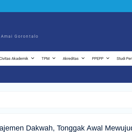
 Amai Gorontalo
Civitas Akademik
TPM
Akreditas
PPEPP
Studi Pe
najemen Dakwah, Tonggak Awal Mewuju