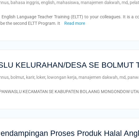
mnus
,
bahasa inggris
,
english
,
mahasiswa
,
manajemen dakwah
,
md
,
pela
 English Language Teacher Training (ELTT) to your colleagues. It is a 
ll be the second ELTT Program. It
Read more
SLU KELURAHAN/DESA SE BOLMUT 
mnus
,
bolmut
,
karir
,
loker
,
lowongan kerja
,
manajemen dakwah
,
md
,
panw
T PANWASLU KECAMATAN SE KABUPATEN BOLAANG MONGONDOW UTA
ndampingan Proses Produk Halal Angk