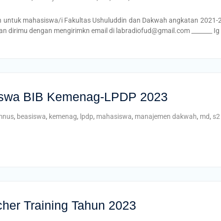
n untuk mahasiswa/i Fakultas Ushuluddin dan Dakwah angkatan 2021-2
n dirimu dengan mengirimkn email di labradiofud@gmail.com _______ Ig 
siswa BIB Kemenag-LPDP 2023
mnus
,
beasiswa
,
kemenag
,
lpdp
,
mahasiswa
,
manajemen dakwah
,
md
,
s2
her Training Tahun 2023