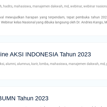
h
,
hadits
,
mahasiswa
,
manajemen dakwah
,
md
,
webinar
,
webinar nasion
awal mewujudkan harapan yang terpendam, tepat pembuka tahun 202
ebinar kelas Nasional yang dibuka langsung oleh Dr. Andries Kango, 
nline AKSI INDONESIA Tahun 2023
ksi
,
alumni
,
alumnus
,
karir
,
lomba
,
mahasiswa
,
manajemen dakwah
,
md
,
 BUMN Tahun 2023