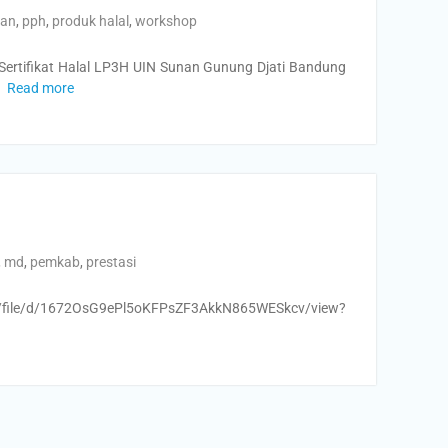
han
,
pph
,
produk halal
,
workshop
ertifikat Halal LP3H UIN Sunan Gunung Djati Bandung
Read more
,
md
,
pemkab
,
prestasi
ile/d/1672OsG9ePl5oKFPsZF3AkkN865WESkcv/view?