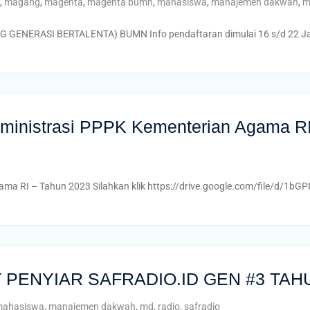
,
magang
,
magenta
,
magenta bumn
,
mahasiswa
,
manajemen dakwah
,
m
RASI BERTALENTA) BUMN Info pendaftaran dimulai 16 s/d 22 Janua
inistrasi PPPK Kementerian Agama RI
ma RI – Tahun 2023 Silahkan klik https://drive.google.com/file/d
PENYIAR SAFRADIO.ID GEN #3 TAH
ahasiswa
,
manajemen dakwah
,
md
,
radio
,
safradio