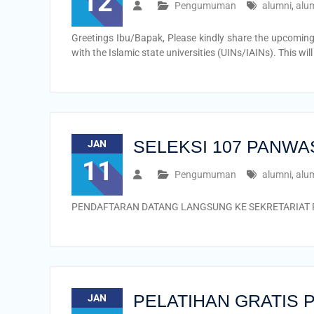
12
Pengumuman
alumni
,
alu
Greetings Ibu/Bapak, Please kindly share the upcoming
with the Islamic state universities (UINs/IAINs). This wi
SELEKSI 107 PANWA
JAN
11
Pengumuman
alumni
,
alu
PENDAFTARAN DATANG LANGSUNG KE SEKRETARIA
PELATIHAN GRATIS Pe
JAN