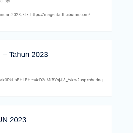
d
,
ppl
ri 2023, klik https://magenta.fhcibumn.com/
 – Tahun 2023
/1bGPMx0RkUbBHLBHcs4eD2aMfBYnjJj3_/view?usp=sharing
UN 2023