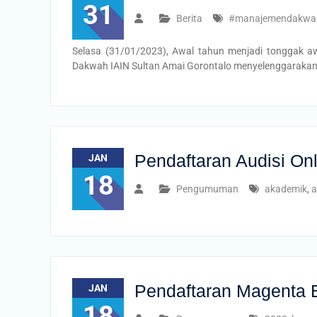
31
Berita
#manajemendakwa
Selasa (31/01/2023), Awal tahun menjadi tonggak 
Dakwah IAIN Sultan Amai Gorontalo menyelenggarakan W
Pendaftaran Audisi O
JAN
18
Pengumuman
akademik
,
a
Pendaftaran Magenta
JAN
18