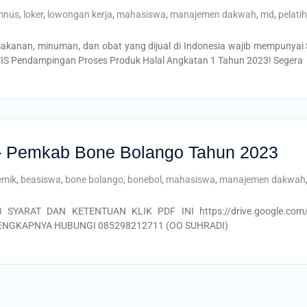
mnus
,
loker
,
lowongan kerja
,
mahasiswa
,
manajemen dakwah
,
md
,
pelati
kanan, minuman, dan obat yang dijual di Indonesia wajib mempunyai S
IS Pendampingan Proses Produk Halal Angkatan 1 Tahun 2023! Segera
– Pemkab Bone Bolango Tahun 2023
emik
,
beasiswa
,
bone bolango
,
bonebol
,
mahasiswa
,
manajemen dakwah
YARAT DAN KETENTUAN KLIK PDF INI https://drive.google.com/f
LENGKAPNYA HUBUNGI 085298212711 (OO SUHRADI)